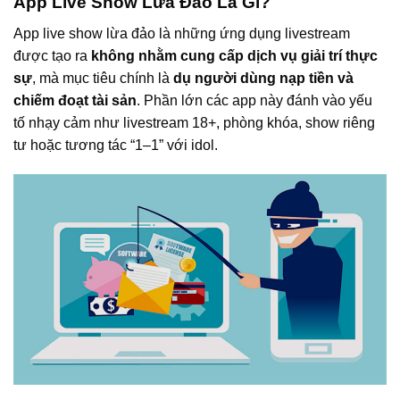
App Live Show Lừa Đảo Là Gì?
App live show lừa đảo là những ứng dụng livestream
được tạo ra
không nhằm cung cấp dịch vụ giải trí thực
sự
, mà mục tiêu chính là
dụ người dùng nạp tiền và
chiếm đoạt tài sản
. Phần lớn các app này đánh vào yếu
tố nhạy cảm như livestream 18+, phòng khóa, show riêng
tư hoặc tương tác “1–1” với idol.