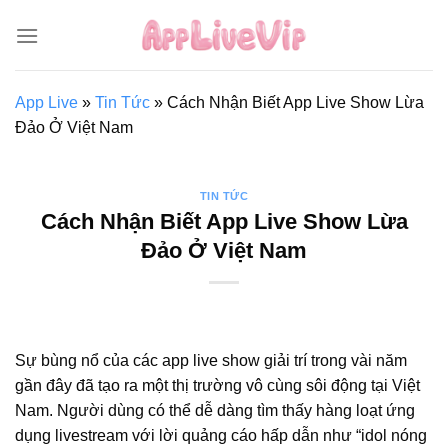
Bỏ
qua
nội
dung
App Live
»
Tin Tức
»
Cách Nhận Biết App Live Show Lừa
Đảo Ở Việt Nam
TIN TỨC
Cách Nhận Biết App Live Show Lừa
Đảo Ở Việt Nam
Sự bùng nổ của các app live show giải trí trong vài năm
gần đây đã tạo ra một thị trường vô cùng sôi động tại Việt
Nam. Người dùng có thể dễ dàng tìm thấy hàng loạt ứng
dụng livestream với lời quảng cáo hấp dẫn như “idol nóng