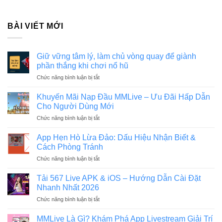
BÀI VIẾT MỚI
Giữ vững tâm lý, làm chủ vòng quay để giành
phần thắng khi chơi nổ hũ
ở
Chức năng bình luận bị tắt
Giữ
vững
Khuyến Mãi Nạp Đầu MMLive – Ưu Đãi Hấp Dẫn
tâm
Cho Người Dùng Mới
lý,
ở
Chức năng bình luận bị tắt
làm
Khuyến
chủ
Mãi
vòng
App Hẹn Hò Lừa Đảo: Dấu Hiệu Nhận Biết &
Nạp
quay
Cách Phòng Tránh
Đầu
để
ở
Chức năng bình luận bị tắt
MMLive
giành
App
–
phần
Hẹn
Ưu
Tải 567 Live APK & iOS – Hướng Dẫn Cài Đặt
thắng
Hò
Đãi
Nhanh Nhất 2026
khi
Lừa
Hấp
chơi
ở
Chức năng bình luận bị tắt
Đảo:
Dẫn
nổ
Tải
Dấu
Cho
hũ
567
Hiệu
MMLive Là Gì? Khám Phá App Livestream Giải Trí
Người