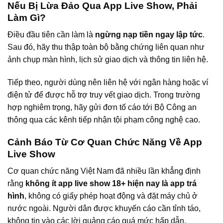
Nếu Bị Lừa Đảo Qua App Live Show, Phải
Làm Gì?
Điều đầu tiên cần làm là
ngừng nạp tiền ngay lập tức
.
Sau đó, hãy thu thập toàn bộ bằng chứng liên quan như
ảnh chụp màn hình, lịch sử giao dịch và thông tin liên hệ.
Tiếp theo, người dùng nên liên hệ với ngân hàng hoặc ví
điện tử để được hỗ trợ truy vết giao dịch. Trong trường
hợp nghiêm trọng, hãy gửi đơn tố cáo tới Bộ Công an
thông qua các kênh tiếp nhận tội phạm công nghệ cao.
Cảnh Báo Từ Cơ Quan Chức Năng Về App
Live Show
Cơ quan chức năng Việt Nam đã nhiều lần khẳng định
rằng
không ít app live show 18+ hiện nay là app trá
hình
, không có giấy phép hoạt động và đặt máy chủ ở
nước ngoài. Người dân được khuyến cáo cần tỉnh táo,
không tin vào các lời quảng cáo quá mức hấp dẫn.