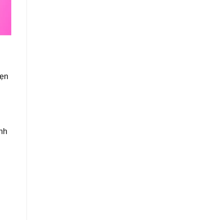
vẹn
ính