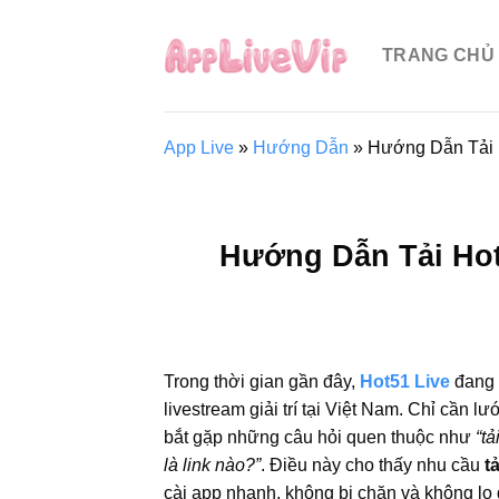
Bỏ
qua
TRANG CHỦ
nội
dung
App Live
»
Hướng Dẫn
»
Hướng Dẫn Tải 
Hướng Dẫn Tải Hot
Trong thời gian gần đây,
Hot51 Live
đang 
livestream giải trí tại Việt Nam. Chỉ cần 
bắt gặp những câu hỏi quen thuộc như
“t
là link nào?”
. Điều này cho thấy nhu cầu
t
cài app nhanh, không bị chặn và không lo