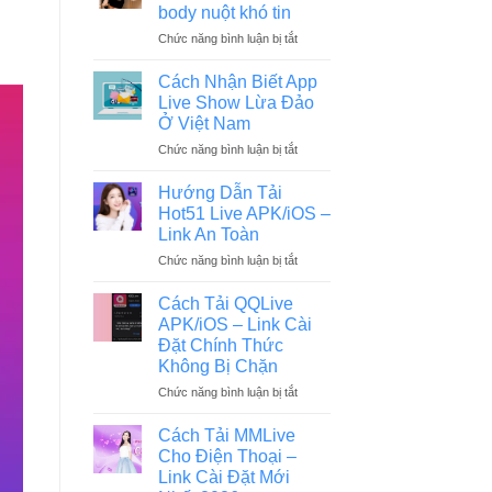
Đặt
Khám
body nuột khó tin
Nhanh
Phá
Nhất
ở
Chức năng bình luận bị tắt
App
2026
Hibiki
Livestream
Otsuki:
Giải
Cách Nhận Biết App
Gái
Trí
Live Show Lừa Đảo
xinh
Được
Ở Việt Nam
U40
Yêu
ở
Chức năng bình luận bị tắt
vẫn
Thích
Cách
cực
Nhất
Nhận
cuốn,
Hướng Dẫn Tải
Biết
body
Hot51 Live APK/iOS –
App
nuột
Link An Toàn
Live
khó
ở
Chức năng bình luận bị tắt
Show
tin
Hướng
Lừa
Dẫn
Đảo
Cách Tải QQLive
Tải
Ở
APK/iOS – Link Cài
Hot51
Việt
Đặt Chính Thức
Live
Nam
Không Bị Chặn
APK/iOS
–
ở
Chức năng bình luận bị tắt
Link
Cách
An
Tải
Cách Tải MMLive
Toàn
QQLive
Cho Điện Thoại –
APK/iOS
Link Cài Đặt Mới
–