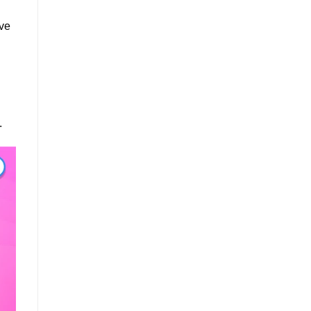
ive
.