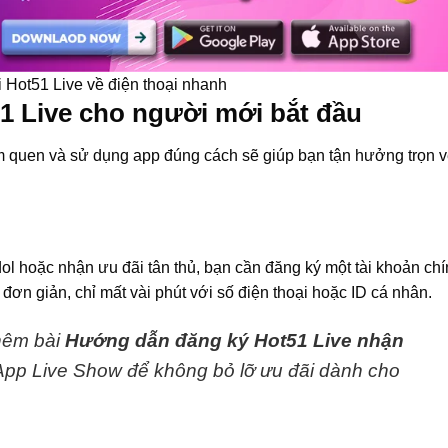
i Hot51 Live về điện thoại nhanh
 Live cho người mới bắt đầu
làm quen và sử dụng app đúng cách sẽ giúp bạn tận hưởng trọn 
dol hoặc nhận ưu đãi tân thủ, bạn cần đăng ký một tài khoản ch
 đơn giản, chỉ mất vài phút với số điện thoại hoặc ID cá nhân.
thêm bài
Hướng dẫn đăng ký Hot51 Live nhận
 App Live Show để không bỏ lỡ ưu đãi dành cho