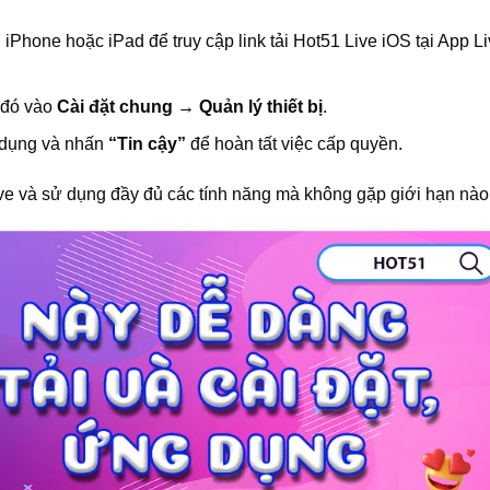
 iPhone hoặc iPad để truy cập link tải Hot51 Live iOS tại App L
u đó vào
Cài đặt chung → Quản lý thiết bị
.
 dụng và nhấn
“Tin cậy”
để hoàn tất việc cấp quyền.
ve và sử dụng đầy đủ các tính năng mà không gặp giới hạn nào