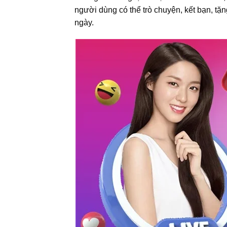
người dùng có thể trò chuyện, kết bạn, tặ
ngày.