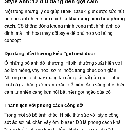
Style ảnh: từ dịu dàng đến gợi cảm
Một trong những lý do giúp Hibiki Otsuki giữ được sức hút
bền bỉ suốt nhiều năm chính là
khả năng biến hóa phong
cách
. Cô không đóng khung mình trong một hình ảnh cố
định, mà linh hoạt thay đổi style để phù hợp với từng
concept.
Dịu dàng, đời thường kiểu “girl next door”
Ở những bộ ảnh đời thường, Hibiki thường xuất hiện với
áo len mỏng, váy hoa, sơ mi hoặc trang phục đơn giản.
Những concept này mang lại cảm giác rất gần gũi – như
một cô gái hàng xóm xinh xắn, dễ mến. Ánh sáng nhẹ, biểu
cảm tự nhiên càng làm nổi bật nét ngọt ngào của cô.
Thanh lịch với phong cách công sở
Trong một số bộ ảnh khác, Hibiki thử sức với style công
sở: áo sơ mi, chân váy ôm, blazer. Dù là phong cách khá
“đứng tuổi”, nhưng khi đặt lên Hibiki lại tạo ra vibe “chị