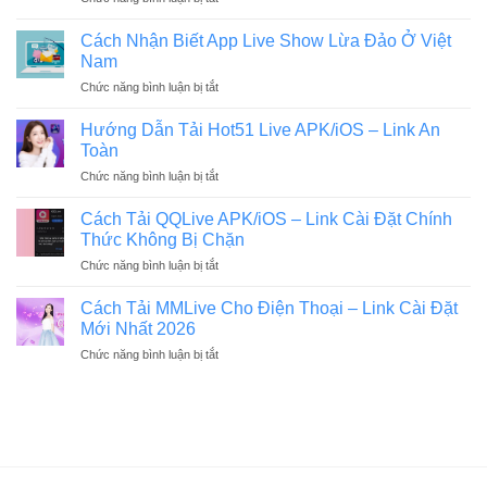
Phá
Cài
Hibiki
App
Đặt
Otsuki:
Livestream
Cách Nhận Biết App Live Show Lừa Đảo Ở Việt
Nhanh
Gái
Giải
Nam
Nhất
xinh
Trí
2026
ở
Chức năng bình luận bị tắt
U40
Được
Cách
vẫn
Yêu
Nhận
cực
Hướng Dẫn Tải Hot51 Live APK/iOS – Link An
Thích
Biết
cuốn,
Toàn
Nhất
App
body
ở
Chức năng bình luận bị tắt
Live
nuột
Hướng
Show
khó
Dẫn
Lừa
Cách Tải QQLive APK/iOS – Link Cài Đặt Chính
tin
Tải
Đảo
Thức Không Bị Chặn
Hot51
Ở
ở
Chức năng bình luận bị tắt
Live
Việt
Cách
APK/iOS
Nam
Tải
–
Cách Tải MMLive Cho Điện Thoại – Link Cài Đặt
QQLive
Link
Mới Nhất 2026
APK/iOS
An
ở
Chức năng bình luận bị tắt
–
Toàn
Cách
Link
Tải
Cài
MMLive
Đặt
Cho
Chính
Điện
Thức
Thoại
Không
–
Bị