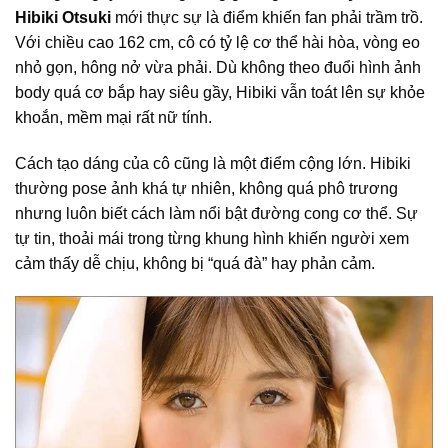
Hibiki Otsuki
mới thực sự là điểm khiến fan phải trầm trồ.
Với chiều cao 162 cm, cô có tỷ lệ cơ thể hài hòa, vòng eo
nhỏ gọn, hông nở vừa phải. Dù không theo đuổi hình ảnh
body quá cơ bắp hay siêu gầy, Hibiki vẫn toát lên sự khỏe
khoắn, mềm mại rất nữ tính.
Cách tạo dáng của cô cũng là một điểm cộng lớn. Hibiki
thường pose ảnh khá tự nhiên, không quá phô trương
nhưng luôn biết cách làm nổi bật đường cong cơ thể. Sự
tự tin, thoải mái trong từng khung hình khiến người xem
cảm thấy dễ chịu, không bị “quá đà” hay phản cảm.