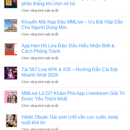
phần thắng khi chơi nổ hũ
ở
Chức năng bình luận bị tắt
Giữ
vững
Khuyến Mãi Nạp Đầu MMLive – Ưu Đãi Hấp Dẫn
tâm
Cho Người Dùng Mới
lý,
ở
Chức năng bình luận bị tắt
làm
Khuyến
chủ
Mãi
vòng
App Hẹn Hò Lừa Đảo: Dấu Hiệu Nhận Biết &
Nạp
quay
Cách Phòng Tránh
Đầu
để
ở
Chức năng bình luận bị tắt
MMLive
giành
App
–
phần
Hẹn
Ưu
Tải 567 Live APK & iOS – Hướng Dẫn Cài Đặt
thắng
Hò
Đãi
Nhanh Nhất 2026
khi
Lừa
Hấp
chơi
ở
Chức năng bình luận bị tắt
Đảo:
Dẫn
nổ
Tải
Dấu
Cho
hũ
567
Hiệu
MMLive Là Gì? Khám Phá App Livestream Giải Trí
Người
Live
Nhận
Được Yêu Thích Nhất
Dùng
APK
Biết
Mới
ở
Chức năng bình luận bị tắt
&
&
MMLive
iOS
Cách
Là
–
Hibiki Otsuki: Gái xinh U40 vẫn cực cuốn, body
Phòng
Gì?
Hướng
nuột khó tin
Tránh
Khám
Dẫn
ở
Chức năng bình luận bị tắt