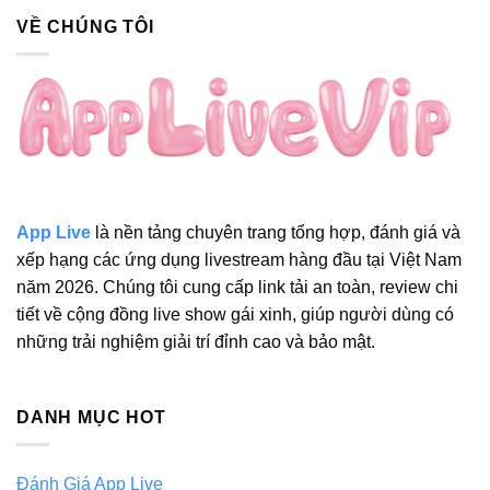
Link
Chặn
VỀ CHÚNG TÔI
Cài
Đặt
Mới
Nhất
2026
App Live
là nền tảng chuyên trang tổng hợp, đánh giá và
xếp hạng các ứng dụng livestream hàng đầu tại Việt Nam
năm 2026. Chúng tôi cung cấp link tải an toàn, review chi
tiết về cộng đồng live show gái xinh, giúp người dùng có
những trải nghiệm giải trí đỉnh cao và bảo mật.
DANH MỤC HOT
Đánh Giá App Live