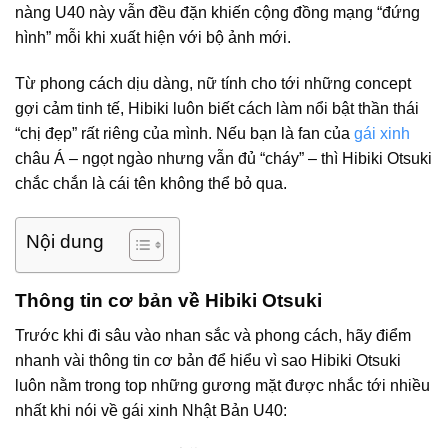
nàng U40 này vẫn đều đặn khiến cộng đồng mạng “đứng
hình” mỗi khi xuất hiện với bộ ảnh mới.
Từ phong cách dịu dàng, nữ tính cho tới những concept
gợi cảm tinh tế, Hibiki luôn biết cách làm nổi bật thần thái
“chị đẹp” rất riêng của mình. Nếu bạn là fan của
gái xinh
châu Á – ngọt ngào nhưng vẫn đủ “cháy” – thì Hibiki Otsuki
chắc chắn là cái tên không thể bỏ qua.
Nội dung
Thông tin cơ bản về Hibiki Otsuki
Trước khi đi sâu vào nhan sắc và phong cách, hãy điểm
nhanh vài thông tin cơ bản để hiểu vì sao Hibiki Otsuki
luôn nằm trong top những gương mặt được nhắc tới nhiều
nhất khi nói về gái xinh Nhật Bản U40: