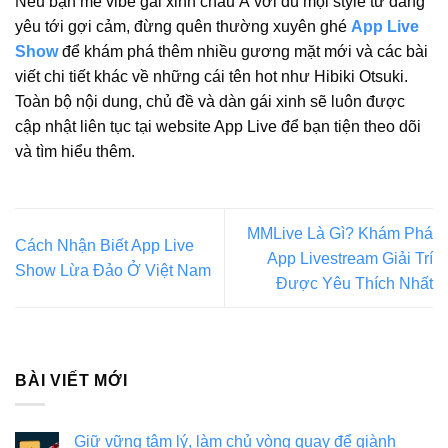
Nếu bạn mê vibe gái xinh châu Á với đủ mọi style từ đáng
yêu tới gợi cảm, đừng quên thường xuyên ghé
App Live
Show
để khám phá thêm nhiều gương mặt mới và các bài
viết chi tiết khác về những cái tên hot như Hibiki Otsuki.
Toàn bộ nội dung, chủ đề và dàn gái xinh sẽ luôn được
cập nhật liên tục tại website App Live để bạn tiện theo dõi
và tìm hiểu thêm.
MMLive Là Gì? Khám Phá
Cách Nhận Biết App Live
App Livestream Giải Trí
Show Lừa Đảo Ở Việt Nam
Được Yêu Thích Nhất
BÀI VIẾT MỚI
Giữ vững tâm lý, làm chủ vòng quay để giành