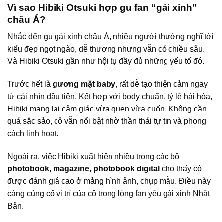
Vì sao Hibiki Otsuki hợp gu fan “gái xinh”
châu Á?
Nhắc đến gu gái xinh châu Á, nhiều người thường nghĩ tới
kiểu đẹp ngọt ngào, dễ thương nhưng vẫn có chiều sâu.
Và Hibiki Otsuki gần như hội tụ đầy đủ những yếu tố đó.
Trước hết là
gương mặt baby
, rất dễ tạo thiện cảm ngay
từ cái nhìn đầu tiên. Kết hợp với body chuẩn, tỷ lệ hài hòa,
Hibiki mang lại cảm giác vừa quen vừa cuốn. Không cần
quá sắc sảo, cô vẫn nổi bật nhờ thần thái tự tin và phong
cách linh hoạt.
Ngoài ra, việc Hibiki xuất hiện nhiều trong các bộ
photobook, magazine, photobook digital
cho thấy cô
được đánh giá cao ở mảng hình ảnh, chụp mẫu. Điều này
càng củng cố vị trí của cô trong lòng fan yêu gái xinh Nhật
Bản.