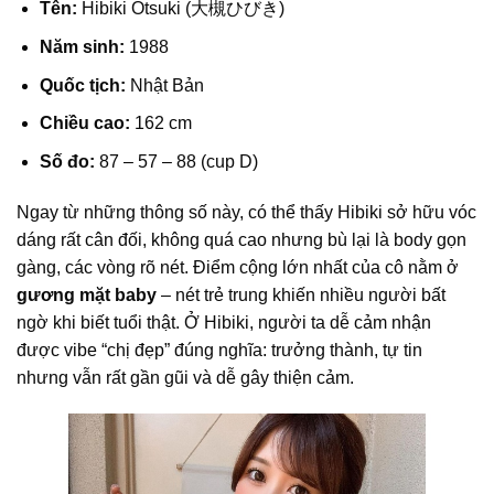
Tên:
Hibiki Otsuki (大槻ひびき)
Năm sinh:
1988
Quốc tịch:
Nhật Bản
Chiều cao:
162 cm
Số đo:
87 – 57 – 88 (cup D)
Ngay từ những thông số này, có thể thấy Hibiki sở hữu vóc
dáng rất cân đối, không quá cao nhưng bù lại là body gọn
gàng, các vòng rõ nét. Điểm cộng lớn nhất của cô nằm ở
gương mặt baby
– nét trẻ trung khiến nhiều người bất
ngờ khi biết tuổi thật. Ở Hibiki, người ta dễ cảm nhận
được vibe “chị đẹp” đúng nghĩa: trưởng thành, tự tin
nhưng vẫn rất gần gũi và dễ gây thiện cảm.