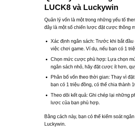
LUCK8 và Luckywin
Quản lý vốn là một trong những yếu tố the
đây là một số chiến lược đặt cược thông 
Xác định ngân sách: Trước khi bắt đầu 
việc chơi game. Ví dụ, nếu bạn có 1 tr
Chọn mức cược phù hợp: Lựa chọn mức
ngân sách nhỏ, hãy đặt cược ít hơn, qu
Phân bổ vốn theo thời gian: Thay vì đặt
bạn có 1 triệu đồng, có thể chia thành 
Theo dõi kết quả: Ghi chép lại những p
lược của bạn phù hợp.
Bằng cách này, bạn có thể kiểm soát ngân
Luckywin.