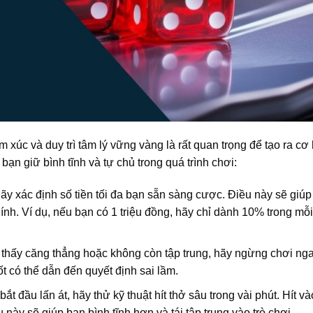
 xúc và duy trì tâm lý vững vàng là rất quan trọng để tạo ra cơ 
bạn giữ bình tĩnh và tự chủ trong quá trình chơi:
hãy xác định số tiền tối đa bạn sẵn sàng cược. Điều này sẽ giúp
hính. Ví dụ, nếu bạn có 1 triệu đồng, hãy chỉ dành 10% trong mỗi
 thấy căng thẳng hoặc không còn tập trung, hãy ngừng chơi ng
ốt có thể dẫn đến quyết định sai lầm.
ắt đầu lấn át, hãy thử kỹ thuật hít thở sâu trong vài phút. Hít và
ều này sẽ giúp bạn bình tĩnh hơn và tái tập trung vào trò chơi.