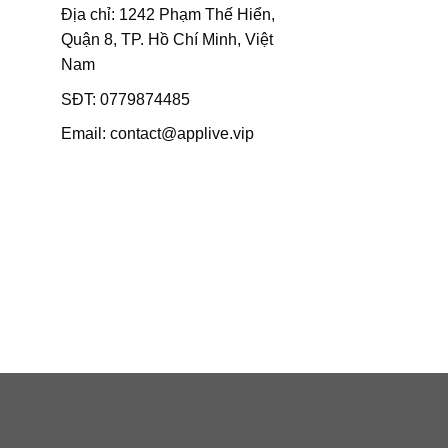
Địa chỉ: 1242 Phạm Thế Hiển,
Quận 8, TP. Hồ Chí Minh, Việt
Nam
SĐT: 0779874485
Email:
contact@applive.vip