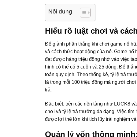
Nội dung
Hiểu rõ luật chơi và cá
Để giành phần thắng khi chơi game nổ hũ, 
và cách thức hoạt động của nó. Game nổ h
đạt được hàng triệu đồng nhờ vào việc tạo
hình có thể có 5 cuộn và 25 dòng. Để thắn
toán quy định. Theo thống kê, tỷ lệ trả 
là trong mỗi 100 triệu đồng mà người chơi
trả.
Đặc biệt, trên các nền tảng như LUCK8 và 
chơi và tỷ lệ trả thưởng đa dạng. Việc tìm 
được lợi thế lớn khi tích lũy trải nghiệm v
Quản lý vốn thông minh: