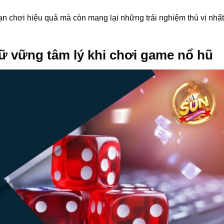
 chơi hiệu quả mà còn mang lại những trải nghiệm thú vị nhất
ữ vững tâm lý khi chơi game nổ hũ