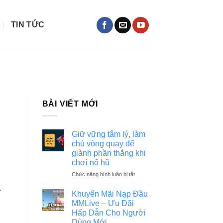
TIN TỨC
BÀI VIẾT MỚI
Giữ vững tâm lý, làm
chủ vòng quay để
giành phần thắng khi
chơi nổ hũ
ở
Chức năng bình luận bị tắt
Giữ
.
vững
Khuyến Mãi Nạp Đầu
tâm
MMLive – Ưu Đãi
lý,
Hấp Dẫn Cho Người
làm
Dùng Mới