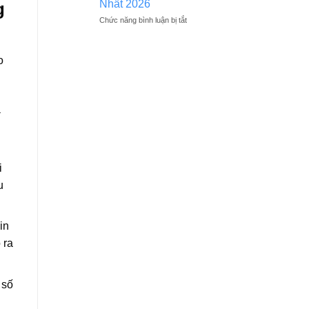
Nhất 2026
g
Link
Cài
ở
Chức năng bình luận bị tắt
Đặt
Cách
Chính
Tải
Thức
MMLive
o
Không
Cho
Bị
Điện
Chặn
Thoại
–
a
Link
Cài
Đặt
Mới
Nhất
i
2026
u
in
 ra
 số