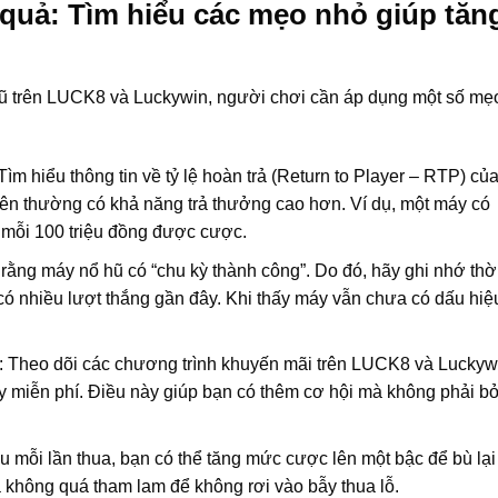
quả: Tìm hiểu các mẹo nhỏ giúp tăn
 hũ trên LUCK8 và Luckywin, người chơi cần áp dụng một số mẹ
Tìm hiểu thông tin về tỷ lệ hoàn trả (Return to Player – RTP) củ
ên thường có khả năng trả thưởng cao hơn. Ví dụ, một máy có
o mỗi 100 triệu đồng được cược.
 rằng máy nổ hũ có “chu kỳ thành công”. Do đó, hãy ghi nhớ thờ
ó nhiều lượt thắng gần đây. Khi thấy máy vẫn chưa có dấu hiệ
: Theo dõi các chương trình khuyến mãi trên LUCK8 và Luckyw
miễn phí. Điều này giúp bạn có thêm cơ hội mà không phải bỏ
 mỗi lần thua, bạn có thể tăng mức cược lên một bậc để bù lại
à không quá tham lam để không rơi vào bẫy thua lỗ.