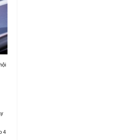
hội
ay
o 4