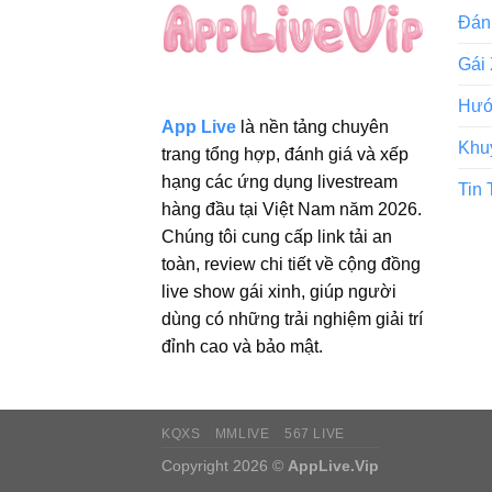
Đán
Gái 
Hướ
App Live
là nền tảng chuyên
Khu
trang tổng hợp, đánh giá và xếp
hạng các ứng dụng livestream
Tin
hàng đầu tại Việt Nam năm 2026.
Chúng tôi cung cấp link tải an
toàn, review chi tiết về cộng đồng
live show gái xinh, giúp người
dùng có những trải nghiệm giải trí
đỉnh cao và bảo mật.
KQXS
MMLIVE
567 LIVE
Copyright 2026 ©
AppLive.Vip