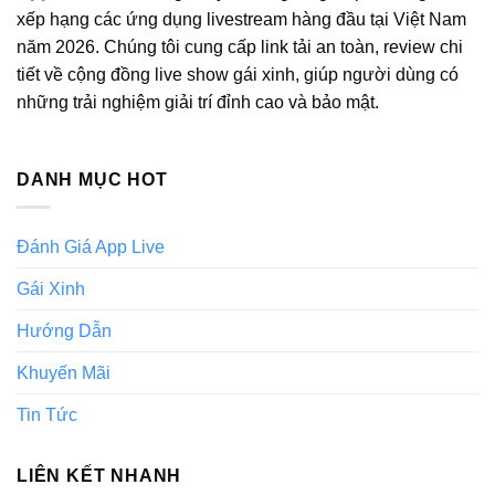
xếp hạng các ứng dụng livestream hàng đầu tại Việt Nam
năm 2026. Chúng tôi cung cấp link tải an toàn, review chi
tiết về cộng đồng live show gái xinh, giúp người dùng có
những trải nghiệm giải trí đỉnh cao và bảo mật.
DANH MỤC HOT
Đánh Giá App Live
Gái Xinh
Hướng Dẫn
Khuyến Mãi
Tin Tức
LIÊN KẾT NHANH