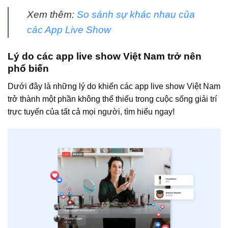
Xem thêm:
So sánh sự khác nhau của
các App Live Show
Lý do các app live show Việt Nam trở nên
phổ biến
Dưới đây là những lý do khiến các app live show Việt Nam
trở thành một phần không thể thiếu trong cuộc sống giải trí
trực tuyến của tất cả mọi người, tìm hiểu ngay!