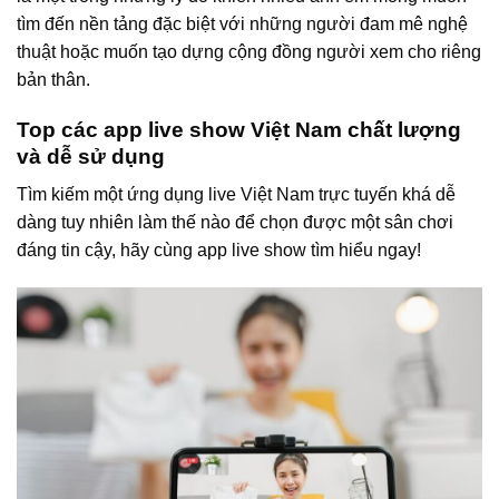
tìm đến nền tảng đặc biệt với những người đam mê nghệ
thuật hoặc muốn tạo dựng cộng đồng người xem cho riêng
bản thân.
Top các app live show Việt Nam chất lượng
và dễ sử dụng
Tìm kiếm một ứng dụng live Việt Nam trực tuyến khá dễ
dàng tuy nhiên làm thế nào để chọn được một sân chơi
đáng tin cậy, hãy cùng app live show tìm hiểu ngay!