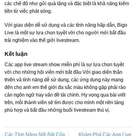
các chế độ như gửi quà tặng và đặc biệt là khả năng kiếm
tiền từ việc phát sóng.
Với giao diện dễ sử dụng và các tính năng hấp dẫn, Bigo
Live là một sự lựa chọn tuyệt vời cho người mới bắt đầu
trải nghiệm vào thế giới livestream.
Kết luận
Các app live stream show miễn phí là sự lựa chọn tuyệt
vời cho những hội viên mới bắt đầu Với giao diện thân
thiện và tính năng dễ sử dụng, các ứng dụng này mang
đến cho anh em thế giới đa sắc màu không gặp phải rào
cản ngôn ngữ hay vấn đề tài chính. Hy vọng qua bài viết
trên, mỗi thành viên sẽ tìm được cho mình một nền tảng
phù hợp và bắt đầu những buổi livestream thú vị.
Các Tính Năng Nổi Bật Của
Khám Phá Các App Live