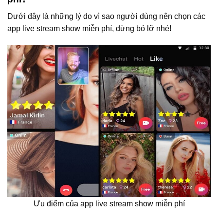
Dưới đây là những lý do vì sao người dùng nên chọn các
app live stream show miễn phí, đừng bỏ lỡ nhé!
Ưu điểm của app live stream show miễn phí