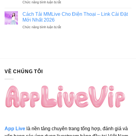
ở
Chức năng bình luận bị tắt
Live
Việt
Cách
APK/iOS
Nam
Tải
–
Cách Tải MMLive Cho Điện Thoại – Link Cài Đặt
QQLive
Link
Mới Nhất 2026
APK/iOS
An
ở
Chức năng bình luận bị tắt
–
Toàn
Cách
Link
Tải
Cài
MMLive
Đặt
Cho
Chính
Điện
Thức
Thoại
Không
–
Bị
Link
Chặn
VỀ CHÚNG TÔI
Cài
Đặt
Mới
Nhất
2026
App Live
là nền tảng chuyên trang tổng hợp, đánh giá và